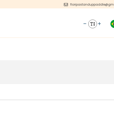
floripastanduppaddle@gm