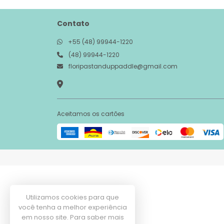
Contato
+55 (48) 99944-1220
(48) 99944-1220
floripastanduppaddle@gmail.com
Aceitamos os cartões
Utilizamos cookies para que
você tenha a melhor experiência
em nosso site. Para saber mais