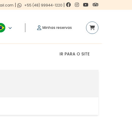
|
|
ail.com
+55 (48) 99944-1220
Minhas reservas
IR PARA O SITE