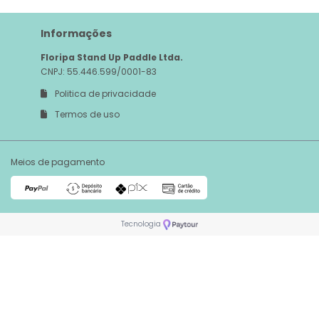
Informações
Floripa Stand Up Paddle Ltda.
CNPJ: 55.446.599/0001-83
Politica de privacidade
Termos de uso
Meios de pagamento
Tecnologia